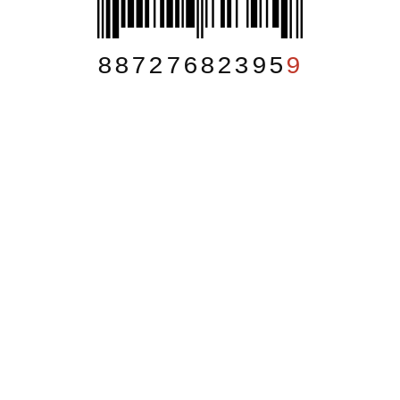
88727682395
9