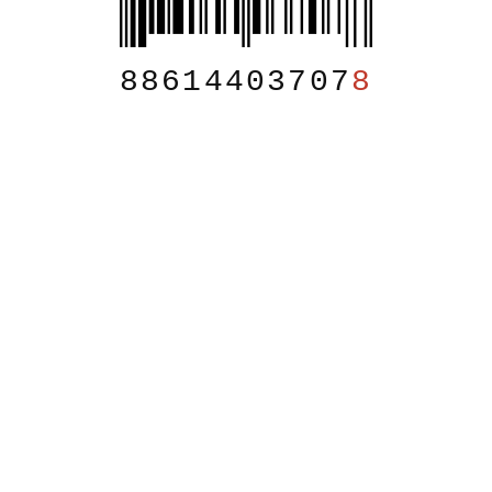
88614403707
8