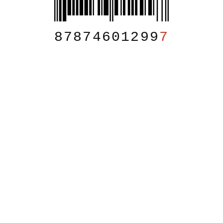
87874601299
7