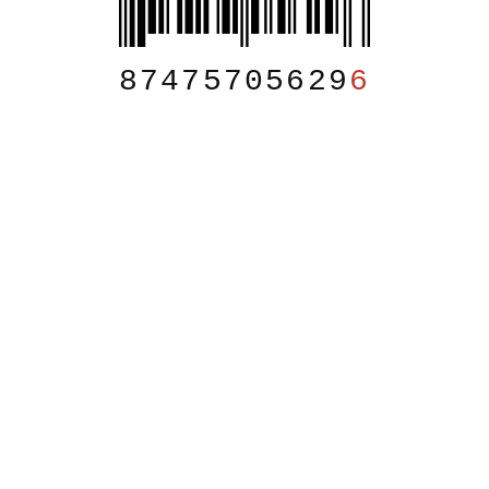
87475705629
6