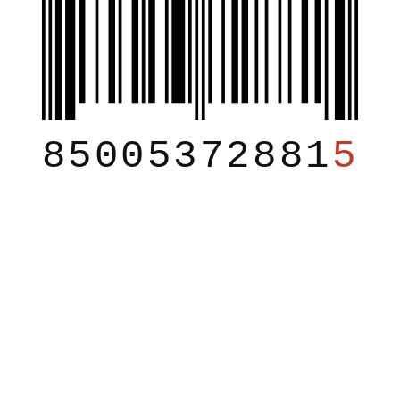
85005372881
5