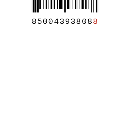
85004393808
8