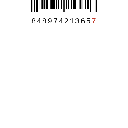
84897421365
7