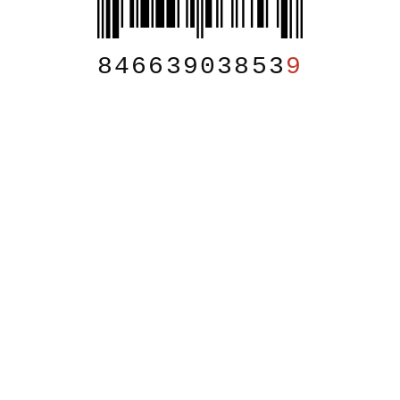
84663903853
9