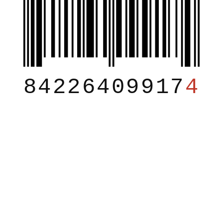
84226409917
4