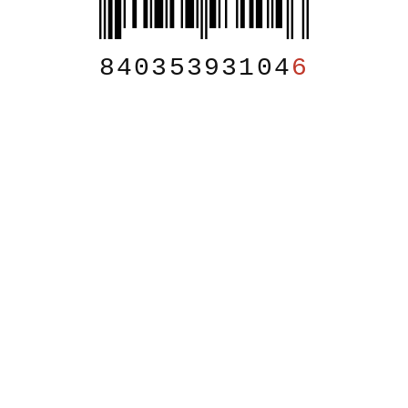
84035393104
6