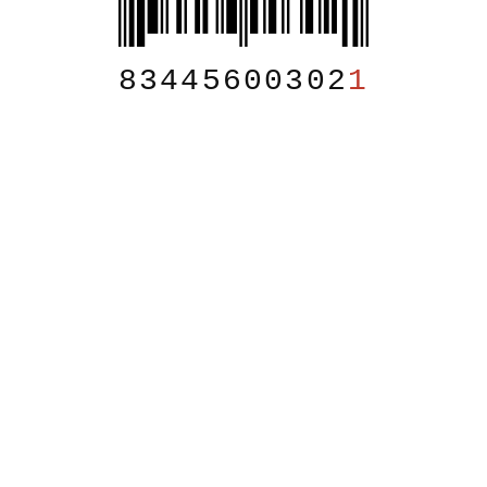
83445600302
1