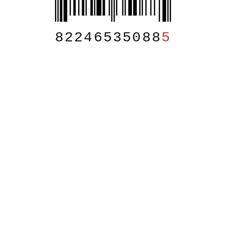
82246535088
5