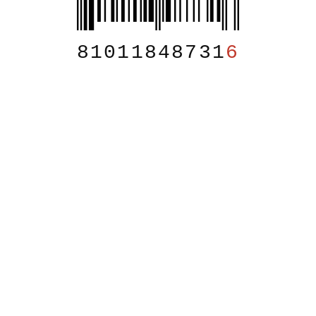
81011848731
6