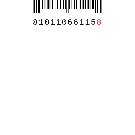
81011066115
8