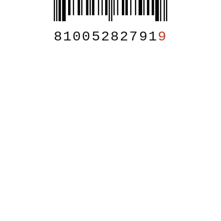
81005282791
9