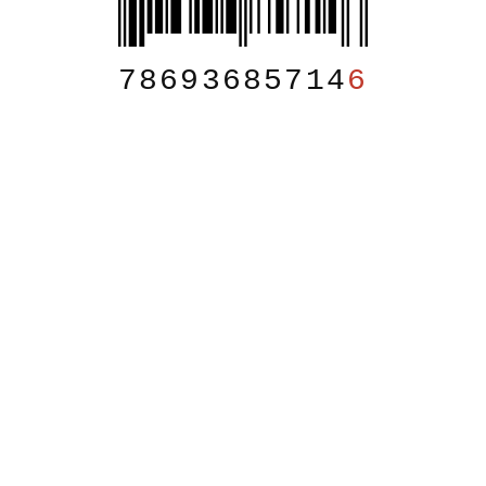
78693685714
6