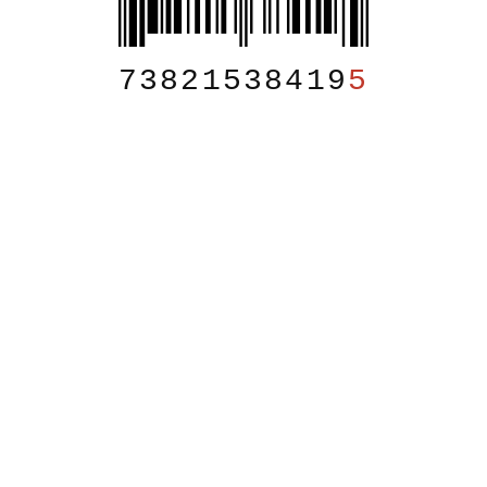
73821538419
5