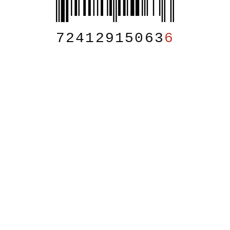
72412915063
6