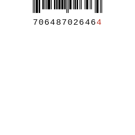
70648702646
4