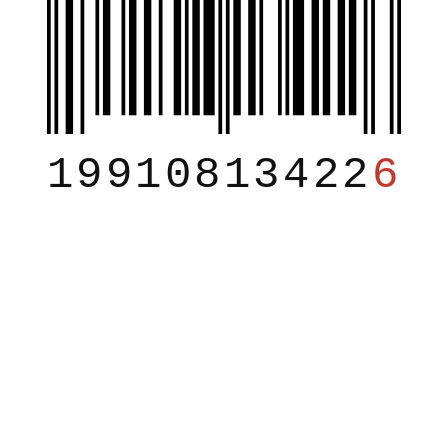
19910813422
6