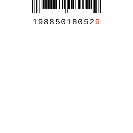
19885018052
9