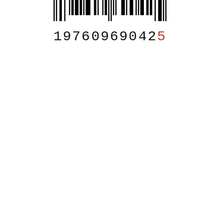
19760969042
5