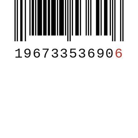
19673353690
6