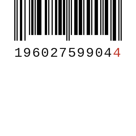
19602759904
4