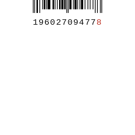
19602709477
8