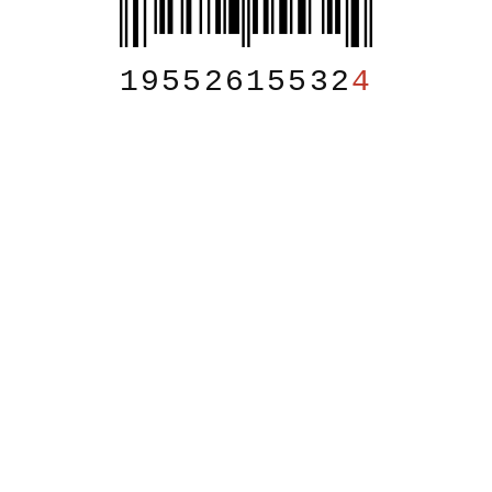
19552615532
4