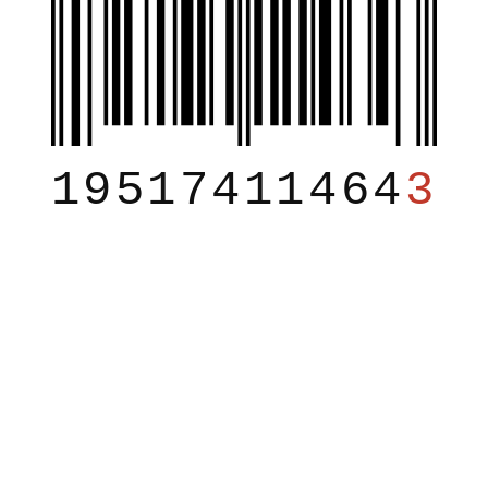
19517411464
3