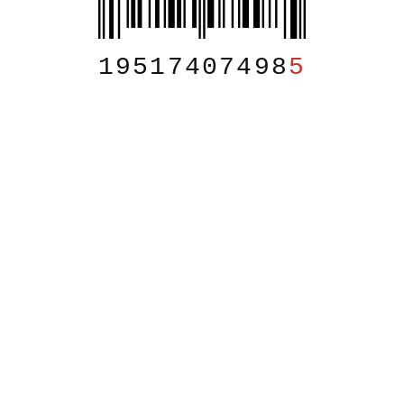
19517407498
5