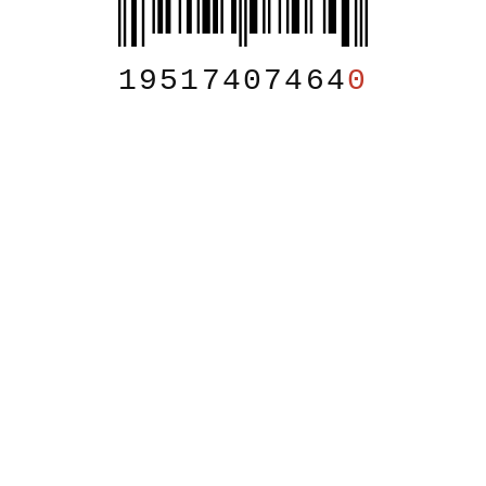
19517407464
0