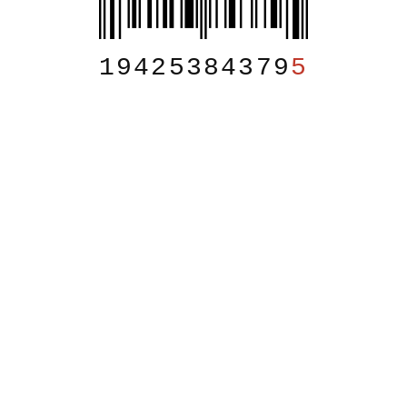
19425384379
5