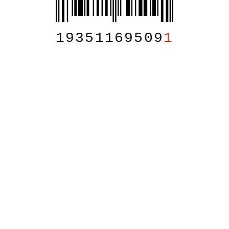
19351169509
1