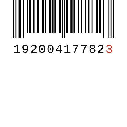
19200417782
3