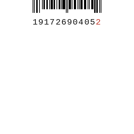
19172690405
2