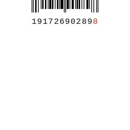
19172690289
8