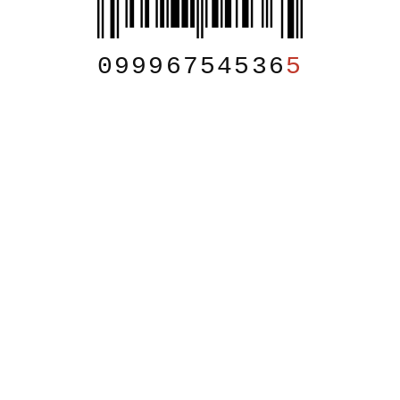
09996754536
5