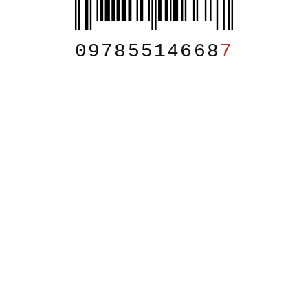
09785514668
7