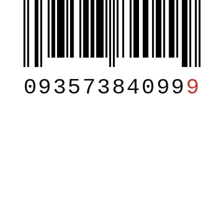
09357384099
9