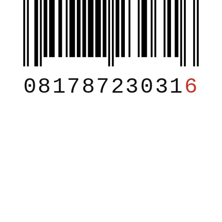
08178723031
6