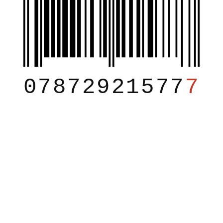
07872921577
7