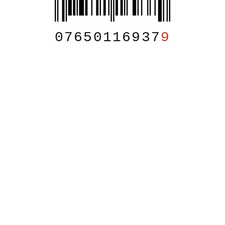
07650116937
9