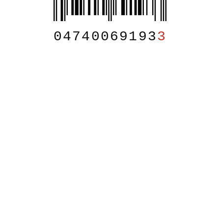
04740069193
3