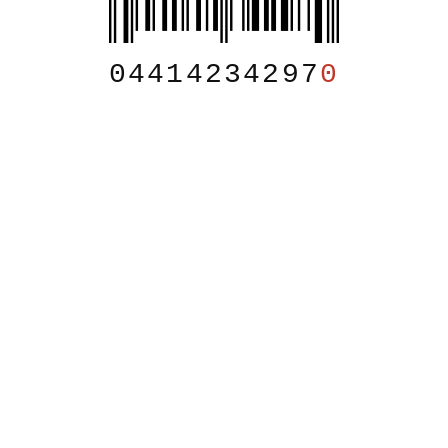
04414234297
0