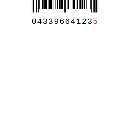
04339664123
5