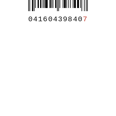
04160439840
7