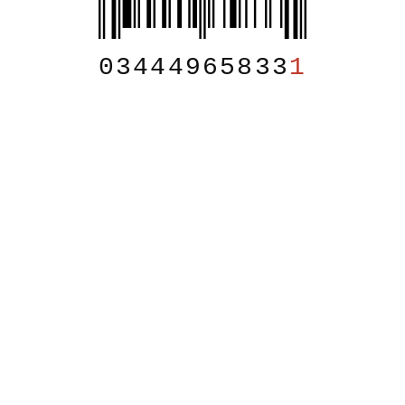
03444965833
1