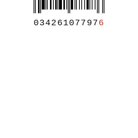
03426107797
6