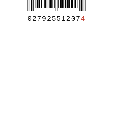
02792551207
4