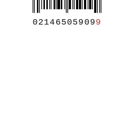
02146505909
9